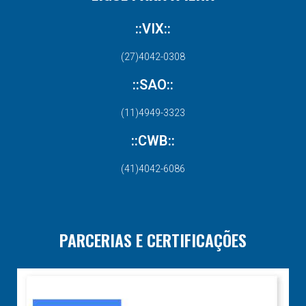
::VIX::
(27)4042-0308
::SAO::
(11)4949-3323
::CWB::
(41)4042-6086
PARCERIAS E CERTIFICAÇÕES