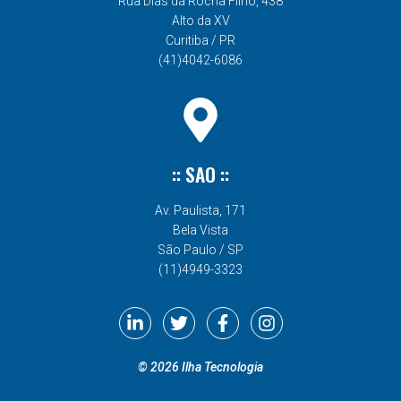
Rua Dias da Rocha Filho, 438
Alto da XV
Curitiba / PR
(41)4042-6086
:: SAO ::
Av. Paulista, 171
Bela Vista
São Paulo / SP
(11)4949-3323
©
2026
Ilha Tecnologia