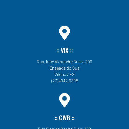
:: VIX ::
Rua José Alexandre Buaiz, 300
Enseada do Suá
Vitória / ES
(27)4042-0308
:: CWB ::