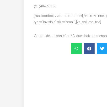
(21)4042-3186
[/us_iconbox][/vc_column_inner][/vc_row_inner][u
type=”invisible” size=”small”][vc_column_text]
Gostou desse conteúdo? Clique abaixo e compart