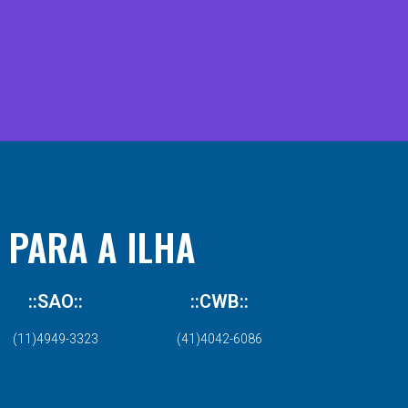
 PARA A ILHA
::SAO::
::CWB::
(11)4949-3323
(41)4042-6086