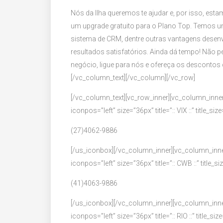
Nós da Ilha queremos te ajudar e, por isso, e
um upgrade gratuito para o Plano Top. Temos u
sistema de CRM, dentre outras vantagens desen
resultados satisfatórios. Ainda dá tempo! Não 
negócio, ligue para nós e ofereça os descontos 
[/vc_column_text][/vc_column][/vc_row]
[/vc_column_text][vc_row_inner][vc_column_inner
iconpos=”left” size=”36px” title=”:: VIX ::” title_siz
(27)4062-9886
[/us_iconbox][/vc_column_inner][vc_column_inne
iconpos=”left” size=”36px” title=”:: CWB ::” title_s
(41)4063-9886
[/us_iconbox][/vc_column_inner][vc_column_inne
iconpos=”left” size=”36px” title=”:: RIO ::” title_siz