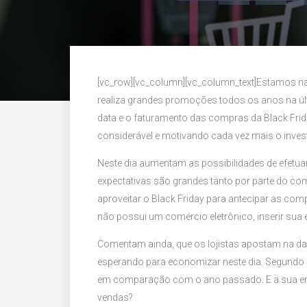
[vc_row][vc_column][vc_column_text]Estamos na
realiza grandes promoções todos os anos na últ
data e o faturamento das compras da Black Fri
considerável e motivando cada vez mais o invest
Neste dia aumentam as possibilidades de efetu
expectativas são grandes tanto por parte do c
aproveitar o Black Friday para antecipar as co
não possui um comércio eletrônico, inserir sua 
Comentam ainda, que os lojistas apostam na da
esperando para economizar neste dia. Segundo o
em comparação com o ano passado. E a sua e
vendas?