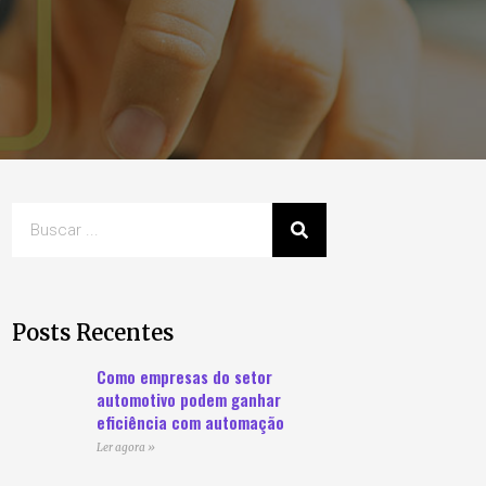
Posts Recentes
Como empresas do setor
automotivo podem ganhar
eficiência com automação
Ler agora »