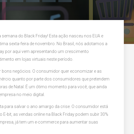
 semana do Black Friday! Esta ação nasceu nos EUA e
ima sexta-feira de novembro. No Brasil, nós adotamos a
day por aqui vem apresentando um crescimento
imento em lojas virtuais neste período.
ar bons negócios. O consumidor quer economizar e as
omércio quanto por parte dos consumidores que pretendem
mpras de Natal. É um ótimo momento para você, que ainda
empresa no meio digital.
ta para salvar o ano amargo da crise. O consumidor está
 E-bit, as vendas online na Black Friday podem subir 30%
mpresa, já tem um e-commerce para aumentar suas