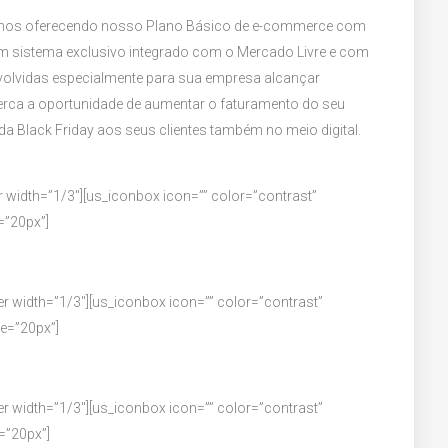
stamos oferecendo nosso Plano Básico de e-commerce com
m sistema exclusivo integrado com o Mercado Livre e com
volvidas especialmente para sua empresa alcançar
perca a oportunidade de aumentar o faturamento do seu
da Black Friday aos seus clientes também no meio digital.
 width=”1/3″][us_iconbox icon=”” color=”contrast”
e=”20px”]
r width=”1/3″][us_iconbox icon=”” color=”contrast”
ize=”20px”]
r width=”1/3″][us_iconbox icon=”” color=”contrast”
e=”20px”]