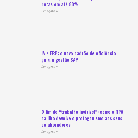
notas em até 80%
Ler agora »
IA + ERP: o novo padrão de eficiência
para a gestão SAP
Ler agora »
O fim do “trabalho invisível”: como o RPA
da Ilha devolve o protagonismo aos seus
colaboradores
Ler agora »