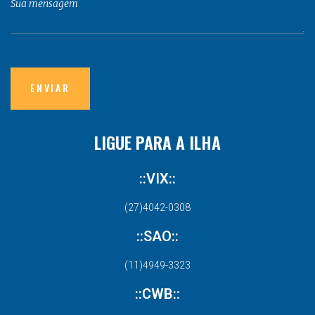
LIGUE PARA A ILHA
::VIX::
(27)4042-0308
::SAO::
(11)4949-3323
::CWB::