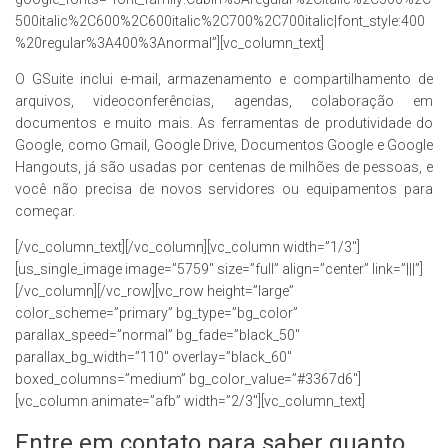
500italic%2C600%2C600italic%2C700%2C700italic|font_style:400
%20regular%3A400%3Anormal”][vc_column_text]
O GSuite inclui e-mail, armazenamento e compartilhamento de
arquivos, videoconferências, agendas, colaboração em
documentos e muito mais. As ferramentas de produtividade do
Google, como Gmail, Google Drive, Documentos Google e Google
Hangouts, já são usadas por centenas de milhões de pessoas, e
você não precisa de novos servidores ou equipamentos para
começar.
[/vc_column_text][/vc_column][vc_column width=”1/3″]
[us_single_image image=”5759″ size=”full” align=”center” link=”|||”]
[/vc_column][/vc_row][vc_row height=”large”
color_scheme=”primary” bg_type=”bg_color”
parallax_speed=”normal” bg_fade=”black_50″
parallax_bg_width=”110″ overlay=”black_60″
boxed_columns=”medium” bg_color_value=”#3367d6″]
[vc_column animate=”afb” width=”2/3″][vc_column_text]
Entre em contato para saber quanto