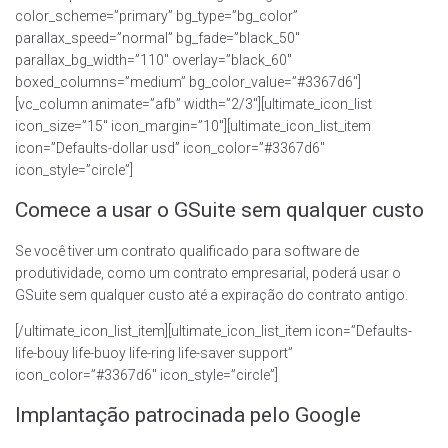
color_scheme=”primary” bg_type=”bg_color”
parallax_speed=”normal” bg_fade=”black_50″
parallax_bg_width=”110″ overlay=”black_60″
boxed_columns=”medium” bg_color_value=”#3367d6″]
[vc_column animate=”afb” width=”2/3″][ultimate_icon_list
icon_size=”15″ icon_margin=”10″][ultimate_icon_list_item
icon=”Defaults-dollar usd” icon_color=”#3367d6″
icon_style=”circle”]
Comece a usar o GSuite sem qualquer custo
Se você tiver um contrato qualificado para software de
produtividade, como um contrato empresarial, poderá usar o
GSuite sem qualquer custo até a expiração do contrato antigo.
[/ultimate_icon_list_item][ultimate_icon_list_item icon=”Defaults-
life-bouy life-buoy life-ring life-saver support”
icon_color=”#3367d6″ icon_style=”circle”]
Implantação patrocinada pelo Google