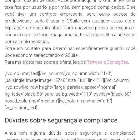
comprar quanto de usar. Você pode adquirir o GSuite por uma
taxa fixa por usuário e por mês, sem preços complicados. E se
você tiver um contrato empresarial para outro pacote de
produtividade, poderá usar o GSuite sem qualquer custo até a
expiração do contrato atual. Para que você possa começar em
pouco tempo, o Google paga uma parte para que a Ilha ajude você
com a implementação.
Entre em contato para determinar especificamente quanto você
pode economizar adotando o GSuite.
Para mais detalhes sobre a oferta, leia os
Termos e Condições
.
[/vc_column_text][/vc_column][vc_column width=”1/3″]
[us_single_image image=”5748″ size=”full” link=”|||”][/vc_column]
[/vc_row][vc_row height=”large” parallax_speed=”normal”
bg_fade=”black_50″ parallax_bg_width=”110″ overlay=”black_60″
boxed_columns=”medium”][vc_column animate=”afb”]
[vc_column_text]
Dúvidas sobre segurança e compliance
Ainda tem alguma dúvida sobre segurança e compliance?
Listamos aqui as principais questões para você saber que o