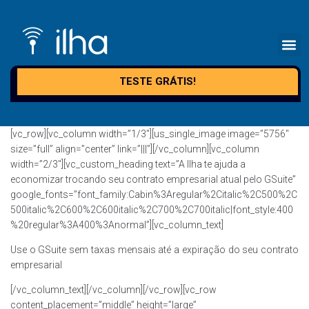
TESTE GRÁTIS!
[vc_row][vc_column width=”1/3″][us_single_image image=”5756″
size=”full” align=”center” link=”|||”][/vc_column][vc_column
width=”2/3″][vc_custom_heading text=”A Ilha te ajuda a
economizar trocando seu contrato empresarial atual pelo GSuite”
google_fonts=”font_family:Cabin%3Aregular%2Citalic%2C500%2C
500italic%2C600%2C600italic%2C700%2C700italic|font_style:400
%20regular%3A400%3Anormal”][vc_column_text]
Use o GSuite sem taxas mensais até a expiração do seu contrato
empresarial
[/vc_column_text][/vc_column][/vc_row][vc_row
content_placement=”middle” height=”large”