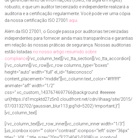
robusto, e que um auditor terceirizado e independente realizará a
auditoria e a certificação regularmente. Você pode ver uma cópia
da nossa certificação ISO 27001
aqui
.
Além da ISO 27001, o Google passa por auditorias terceirizadas
independentes para fornecer ainda mais transparência e garantias
em relação às nossas práticas de segurança. Nossas auditorias
estão listadas
no nosso artigo resumido sobre
compliance
[/vc_column_text][/vc_tta_section][/vc_tta_accordion]
[/vc_column][/vc_row][vc_row columns_type=”boxes”
height=”auto” width=”full” el_id=”faleconosco”
content_placement=”middle”][vc_column text_color=”#ffffff”
animate=”afl” width=”1/2″
css=”.vc_custom_1437674697766{background: #eeeeee
url(https://d1mcpktd27z5n0.cloudfront.net/cdn/ilhaag/site/2015/
07/03132702/gaussian_blur113.jpg?id=5202) !important;}”]
[vc_column_text]
[/vc_column_text][vc_row_inner][vc_column_inner width=”1/3″]
[us_iconbox icon=”” color=”contrast” iconpos=”left” size=”36px”
title=”:: VIX ::” title_size=”20px”](27)4042-0308[/us_iconbox]