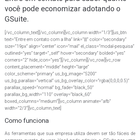
você pode economizar adotando o
GSuite.
[/vc_column_text][/vc_column][vc_column width=”1/3″][us_btn
text=”Entre em contato com a Ilha” link=”|||” color=”secondary”
size=”19px” align=”center” icon=”mail” el_class=”modal-pesquisa”
outlined=”yes” target=”_self” hover=”secondary” bolded=”yes”
corners=”2″ hide_icon=”yes”][/vc_column][/vc_row][vc_row
content_placement=”middle” height=”large”
color_scheme=”primary” us_bg_image=”5200″
us_bg_parallax=”vertical” us_bg_overlay_color=”rgba(0,0,0,0.5)”
parallax_speed=”normal” bg_fade=”black_50″
parallax_bg_width=”110″ overlay=”black_60″
boxed_columns=”medium”][vc_column animate=”afb”
width=”2/3″][vc_column_text]
Como funciona
As ferramentas que sua empresa utiliza devem ser tão fáceis de