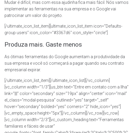
Mudar é difícil, mas com essa ajudinha fica mais fácil. Nós vamos
implementar as ferramentas na sua empresa e o Google vai
patrocinar um valor do projeto.
[/ultimate_icon_list_item][ultimate_icon_list_item icon=”Defaults-
group users” icon_color=”#3367d6″ icon_style=”circle”]
Produza mais. Gaste menos
As ótimas ferramentas do Google aumentam a produtividade da
sua empresa e você só começará a pagar quando seu contrato
empresarial expirar.
[/ultimate_icon_list_item][/ultimate_icon_list][/vc_column]
[vc_column width=”1/3″][us_btn text=”Entre em contato com a Ilha”
link=”|||” color=”secondary” size=”19px” align=”center” icon=”mail”
el_class=”modal-pesquisa” outlined=”yes” target=”_self”
hover=”secondary” bolded=”yes” corners=”2″ hide_icon=”yes”]
[vc_empty_space height=”5px”][/vc_column][/vc_row][vc_row]
[vc_column width=”2/3″][vc_custom_heading text=”Ferramentas
familiares e fáceis de usar”
google_fonts=”font_family:Cabin%3Aregular%2Citalic%2C500%2C