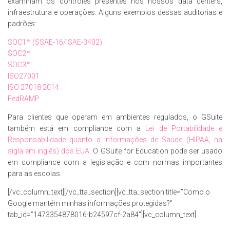
examinam os controles presentes nos nossos data centers,
infraestrutura e operações. Alguns exemplos dessas auditorias e
padrões:
SOC1™ (SSAE-16/ISAE-3402)
SOC2™
SOC3™
ISO27001
ISO 27018:2014
FedRAMP
Para clientes que operam em ambientes regulados, o GSuite
também está em compliance com a
Lei de Portabilidade e
Responsabilidade quanto a Informações de Saúde (HIPAA, na
sigla em inglês) dos EUA
. O GSuite for Education pode ser usado
em compliance com a legislação e com normas importantes
para as escolas.
[/vc_column_text][/vc_tta_section][vc_tta_section title=”Como o
Google mantém minhas informações protegidas?”
tab_id=”1473354878016-b24597cf-2a84″][vc_column_text]