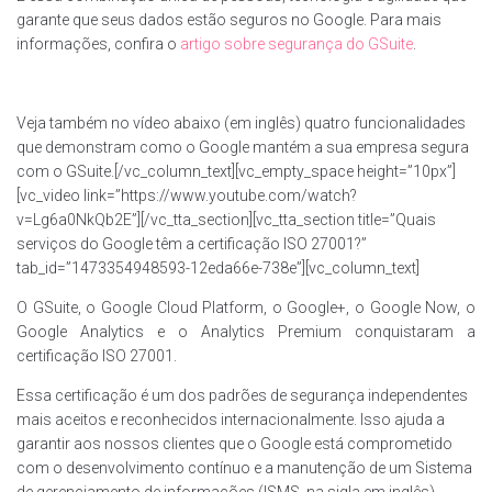
garante que seus dados estão seguros no Google. Para mais
informações, confira o
artigo sobre segurança do GSuite
.
Veja também no vídeo abaixo (em inglês) quatro funcionalidades
que demonstram como o Google mantém a sua empresa segura
com o GSuite.[/vc_column_text][vc_empty_space height=”10px”]
[vc_video link=”https://www.youtube.com/watch?
v=Lg6a0NkQb2E”][/vc_tta_section][vc_tta_section title=”Quais
serviços do Google têm a certificação ISO 27001?”
tab_id=”1473354948593-12eda66e-738e”][vc_column_text]
O GSuite, o Google Cloud Platform, o Google+, o Google Now, o
Google Analytics e o Analytics Premium conquistaram a
certificação ISO 27001.
Essa certificação é um dos padrões de segurança independentes
mais aceitos e reconhecidos internacionalmente. Isso ajuda a
garantir aos nossos clientes que o Google está comprometido
com o desenvolvimento contínuo e a manutenção de um Sistema
de gerenciamento de informações (ISMS, na sigla em inglês)