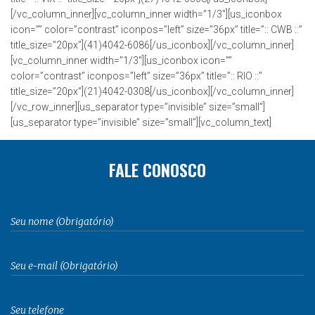
[/vc_column_inner][vc_column_inner width=”1/3″][us_iconbox
icon=”” color=”contrast” iconpos=”left” size=”36px” title=”:: CWB ::”
title_size=”20px”](41)4042-6086[/us_iconbox][/vc_column_inner]
[vc_column_inner width=”1/3″][us_iconbox icon=””
color=”contrast” iconpos=”left” size=”36px” title=”:: RIO ::”
title_size=”20px”](21)4042-0308[/us_iconbox][/vc_column_inner]
[/vc_row_inner][us_separator type=”invisible” size=”small”]
[us_separator type=”invisible” size=”small”][vc_column_text]
FALE CONOSCO