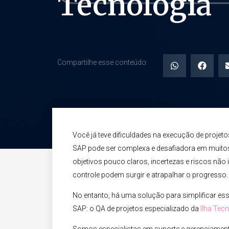
Tecnologia
Compartilhe esse conteúdo:
Você já teve dificuldades na execução de projet
SAP pode ser complexa e desafiadora em muit
objetivos pouco claros, incertezas e riscos não
controle podem surgir e atrapalhar o progresso.​
No entanto, há uma solução para simplificar essa 
SAP: o QA de projetos especializado da
Ilha Tec