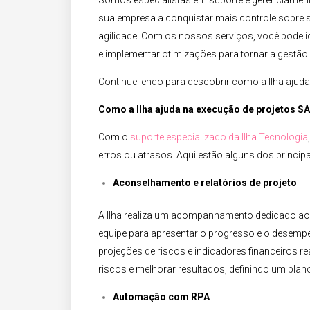
Somos especialistas em suporte e gerenciament
sua empresa a conquistar mais controle sobre se
agilidade. Com os nossos serviços, você pode i
e implementar otimizações para tornar a gestão a
Continue lendo para descobrir como a Ilha ajud
Como a Ilha ajuda na execução de projetos SA
Com o
suporte especializado da Ilha Tecnologia
,
erros ou atrasos. Aqui estão alguns dos principa
Aconselhamento e relatórios de projeto​
A Ilha realiza um acompanhamento dedicado ao 
equipe para apresentar o progresso e o desemp
projeções de riscos e indicadores financeiros rea
riscos e melhorar resultados, definindo um plan
Automação com RPA​