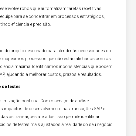
esenvolve robôs que automatizam tarefas repetitivas
a equipe para se concentrar em processos estratégicos,
tindo eficiência e precisão.
o do projeto desenhado para atender às necessidades do
t e mapeamos processos que não estão alinhados com os
ficiência máxima. Identificamos inconsistências que podem
AP, ajudando a melhorar custos, prazos e resultados.​
 de testes​
otimização contínua. Com o serviço de análise
os os impactos de desenvolvimento nas transações SAP e
das as transações afetadas. Isso permite identificar
ciclos de testes mais ajustados à realidade do seu negócio.