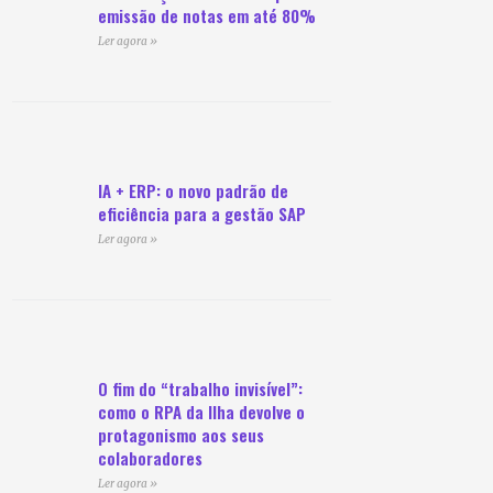
emissão de notas em até 80%
Ler agora »
IA + ERP: o novo padrão de
eficiência para a gestão SAP
Ler agora »
O fim do “trabalho invisível”:
como o RPA da Ilha devolve o
protagonismo aos seus
colaboradores
Ler agora »