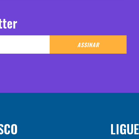
tter
ASSINAR
SCO
LIGUE