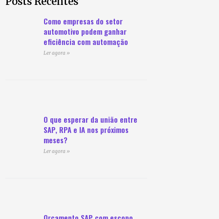
Posts Recentes
Como empresas do setor
automotivo podem ganhar
eficiência com automação
Ler agora »
O que esperar da união entre
SAP, RPA e IA nos próximos
meses?
Ler agora »
Orçamento SAP com escopo,