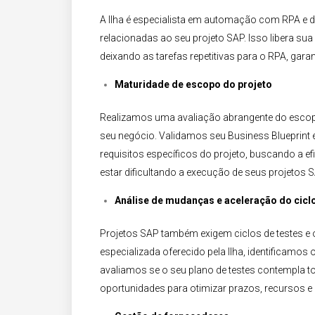
A Ilha é especialista em automação com RPA e d
relacionadas ao seu projeto SAP. Isso libera su
deixando as tarefas repetitivas para o RPA, garan
Maturidade de escopo do projeto​
Realizamos uma avaliação abrangente do escop
seu negócio. Validamos seu Business Blueprin
requisitos específicos do projeto, buscando a e
estar dificultando a execução de seus projetos S
Análise de mudanças e aceleração do ciclo
Projetos SAP também exigem ciclos de testes e 
especializada oferecido pela Ilha, identificam
avaliamos se o seu plano de testes contempla to
oportunidades para otimizar prazos, recursos e 