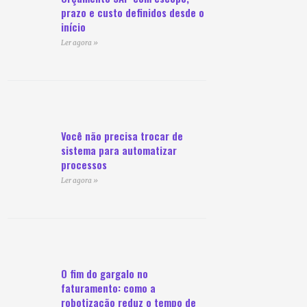
prazo e custo definidos desde o
início
Ler agora »
Você não precisa trocar de
sistema para automatizar
processos
Ler agora »
O fim do gargalo no
faturamento: como a
robotização reduz o tempo de