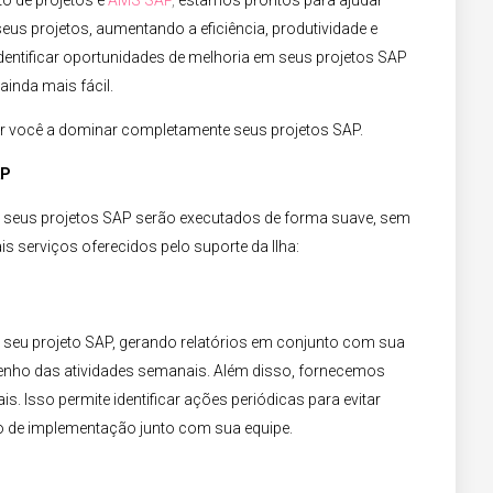
o de projetos e
AMS SAP
,
estamos prontos para ajudar
us projetos, aumentando a eficiência, produtividade e
dentificar oportunidades de melhoria em seus projetos SAP
inda mais fácil.​
ar você a dominar completamente seus projetos SAP.​
P​
seus projetos SAP serão executados de forma suave, sem
is serviços oferecidos pelo suporte da Ilha:
seu projeto SAP, gerando relatórios em conjunto com sua
enho das atividades semanais. Além disso, fornecemos
is. Isso permite identificar ações periódicas para evitar
o de implementação junto com sua equipe.​